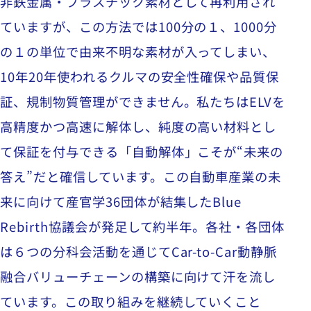
非鉄金属・プラスチック素材として再利用され
ていますが、この方法では
100
分の１、
1000
分
の１の単位で由来不明な素材が入ってしまい、
10
年
20
年使われるクルマの安全性確保や品質保
証、規制物質管理ができません。私たちは
ELV
を
高精度かつ高速に解体し、純度の高い材料とし
て保証を付与できる「自動解体」こそが“未来の
答え”だと確信しています。この自動車産業の未
来に向けて産官学
36
団体が結集した
Blue
Rebirth
協議会が発足して約半年。各社・各団体
は６つの分科会活動を通じて
Car-to-Car
動静脈
融合バリューチェーンの構築に向けて汗を流し
ています。この取り組みを継続していくこと